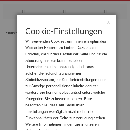
Zum
Cookie-Einstellungen
Schließen
Startseite
30 Bremer Künstler:innen in Zeiten der Pandemie
Inhalt
Wir verwenden Cookies, um Ihnen ein optimales
springen
Webseiten-Erlebnis zu bieten. Dazu zählen
Zum
Cookies, die für den Betrieb der Seite und für die
Ende
der
Steuerung unserer kommerziellen
Bildgalerie
Unternehmensziele notwendig sind, sowie
springen
solche, die lediglich zu anonymen
Statistikzwecken, für Komforteinstellungen oder
zur Anzeige personalisierter Inhalte genutzt
werden. Sie können selbst entscheiden, welche
Kategorien Sie zulassen möchten. Bitte
beachten Sie, dass auf Basis Ihrer
Einstellungen womöglich nicht mehr alle
Funktionalitäten der Seite zur Verfügung stehen.
Weitere Informationen finden Sie in unseren