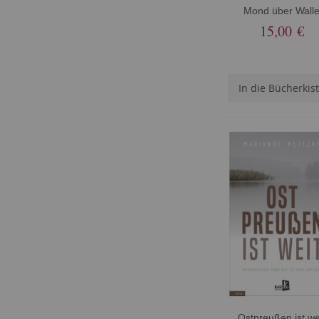
Mond über Wall
15,00 €
In die Bücherkis
Ostpreußen ist we