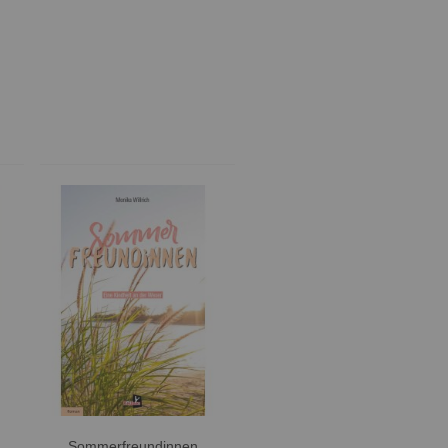
warze Rose von Oldenburg
Sommerfreundinnen