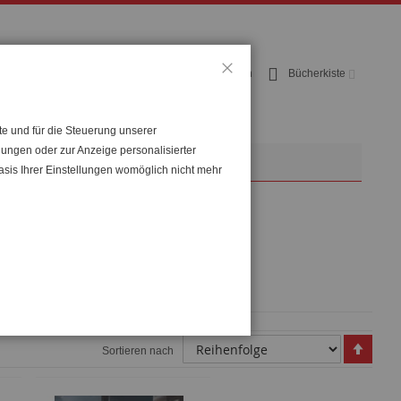
Benutzerkonto
Anmelden
Bücherkiste
Schließen
te und für die Steuerung unserer
lungen oder zur Anzeige personalisierter
op
NachhilfeKellner
asis Ihrer Einstellungen womöglich nicht mehr
Abste
Sortieren nach
sortie