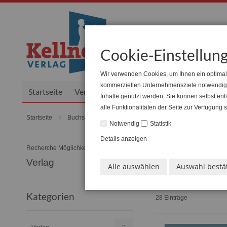
Zum
Inhalt
Cookie-Einstellun
springen
Wir verwenden Cookies, um Ihnen ein optimale
kommerziellen Unternehmensziele notwendig si
Startseite
Verlag
ReiseKellner
Senioren
Ve
Inhalte genutzt werden. Sie können selbst en
alle Funktionalitäten der Seite zur Verfügung
Startseite
Buchshop
Romane
Notwendig
Statistik
Details anzeigen
Romane
Recherche Möglichkeiten
Verlag
Alle auswählen
Auswahl bestä
Kategorien
28
Einträge