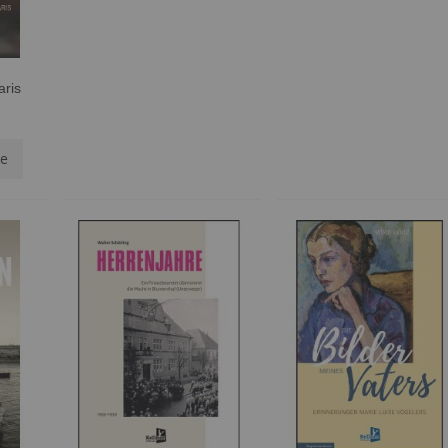
aris
te