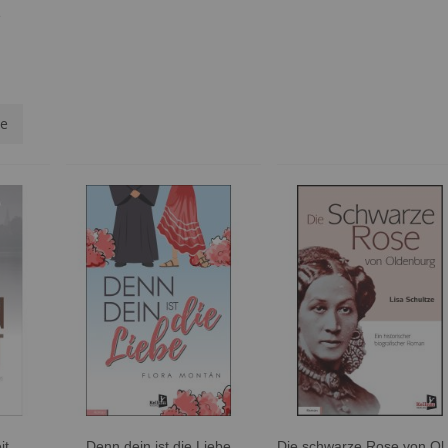
e
te
it
Denn dein ist die Liebe
Die sch