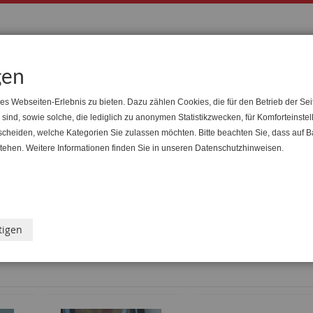
Suche
Suche
gen
s Webseiten-Erlebnis zu bieten. Dazu zählen Cookies, die für den Betrieb der Sei
nd, sowie solche, die lediglich zu anonymen Statistikzwecken, für Komforteinstel
ranstaltungen
Arbeitsrecht & Kirche
Handel
Buchsh
tscheiden, welche Kategorien Sie zulassen möchten. Bitte beachten Sie, dass auf B
 stehen. Weitere Informationen finden Sie in unseren Datenschutzhinweisen.
tigen