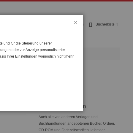
Benutzerkonto
Anmelden
Bücherkiste
Schließen
te und für die Steuerung unserer
lungen oder zur Anzeige personalisierter
op
NachhilfeKellner
asis Ihrer Einstellungen womöglich nicht mehr
n-
Verlag:
KellnerVerlag
Lieferbedingungen
Auch alle von anderen Verlagen und
Buchhandlungen angebotenen Bücher, Ordner,
CD-ROM und Fachzeitschriften liefert der