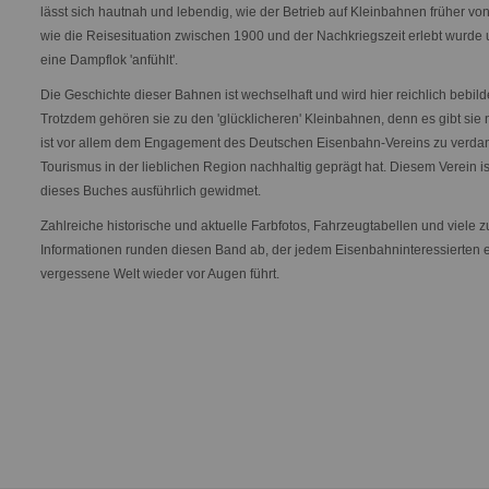
lässt sich hautnah und lebendig, wie der Betrieb auf Kleinbahnen früher von
wie die Reisesituation zwischen 1900 und der Nachkriegszeit erlebt wurde 
eine Dampflok 'anfühlt'.
Die Geschichte dieser Bahnen ist wechselhaft und wird hier reichlich bebild
Trotzdem gehören sie zu den 'glücklicheren' Kleinbahnen, denn es gibt sie 
ist vor allem dem Engagement des Deutschen Eisenbahn-Vereins zu verdan
Tourismus in der lieblichen Region nachhaltig geprägt hat. Diesem Verein ist
dieses Buches ausführlich gewidmet.
Zahlreiche historische und aktuelle Farbfotos, Fahrzeugtabellen und viele z
Informationen runden diesen Band ab, der jedem Eisenbahninteressierten 
vergessene Welt wieder vor Augen führt.