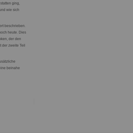
statten ging,
und wie sich
ert beschrieben.
noch heute. Dies
ken, der den
 der zweite Teil
usätzliche
eine beinahe