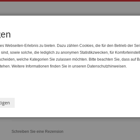
Suche
Suche
gen
s Webseiten-Erlebnis zu bieten. Dazu zählen Cookies, die für den Betrieb der Sei
nd, sowie solche, die lediglich zu anonymen Statistikzwecken, für Komforteinstel
ranstaltungen
Arbeitsrecht & Kirche
Handel
Buchsh
tscheiden, welche Kategorien Sie zulassen möchten. Bitte beachten Sie, dass auf B
 stehen. Weitere Informationen finden Sie in unseren Datenschutzhinweisen.
Kleinbahndampf Bruchhause
tigen
Vilsen
Schreiben Sie eine Rezension