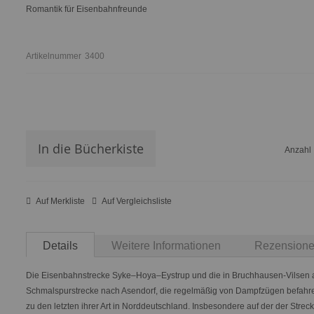
Romantik für Eisenbahnfreunde
Artikelnummer
3400
In die Bücherkiste
Anzahl
Auf Merkliste
Auf Vergleichsliste
Details
Weitere Informationen
Rezension
Die Eisenbahnstrecke Syke–Hoya–Eystrup und die in Bruchhausen-Vilsen
Schmalspurstrecke nach Asendorf, die regelmäßig von Dampfzügen befahre
zu den letzten ihrer Art in Norddeutschland. Insbesondere auf der der Strec