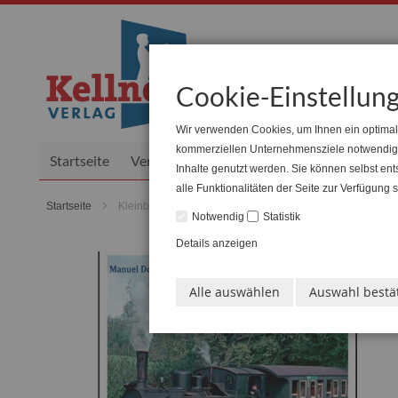
Zum
Inhalt
Cookie-Einstellun
springen
Wir verwenden Cookies, um Ihnen ein optimale
kommerziellen Unternehmensziele notwendig si
Startseite
Verlag
ReiseKellner
Senioren
Ve
Inhalte genutzt werden. Sie können selbst en
alle Funktionalitäten der Seite zur Verfügung
Startseite
Kleinbahndampf Bruchhausen-Vilsen
Notwendig
Statistik
Details anzeigen
Zum
Ende
Alle auswählen
Auswahl bestä
der
Bildgalerie
springen