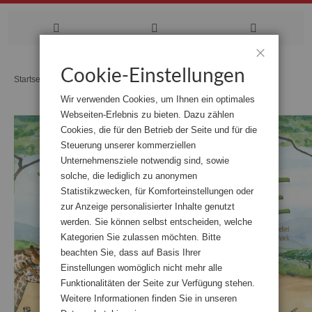
Zum
Cookie-Einstellungen
Schließen
Startseite
Tanz der Tiere
Inhalt
Wir verwenden Cookies, um Ihnen ein optimales
springen
Webseiten-Erlebnis zu bieten. Dazu zählen
Zum
Cookies, die für den Betrieb der Seite und für die
Ende
der
Steuerung unserer kommerziellen
Bildgalerie
Unternehmensziele notwendig sind, sowie
springen
solche, die lediglich zu anonymen
Statistikzwecken, für Komforteinstellungen oder
zur Anzeige personalisierter Inhalte genutzt
werden. Sie können selbst entscheiden, welche
Kategorien Sie zulassen möchten. Bitte
beachten Sie, dass auf Basis Ihrer
Einstellungen womöglich nicht mehr alle
Funktionalitäten der Seite zur Verfügung stehen.
Weitere Informationen finden Sie in unseren