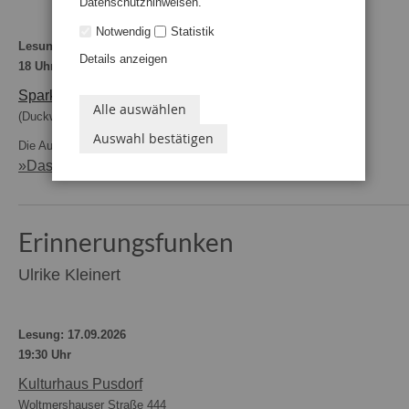
Datenschutzhinweisen.
Notwendig
Statistik
Lesung: 07.09.2026
Details anzeigen
18 Uhr
Sparkasse Lesum
Alle auswählen
(Duckwitzstraße 55, 28199 Bremen)
Auswahl bestätigen
Die Autorin liest aus ihrem Krimi
»Das zweite Medaillon«
.
Erinnerungsfunken
Ulrike Kleinert
Lesung: 17.09.2026
19:30 Uhr
Kulturhaus Pusdorf
Woltmershauser Straße 444