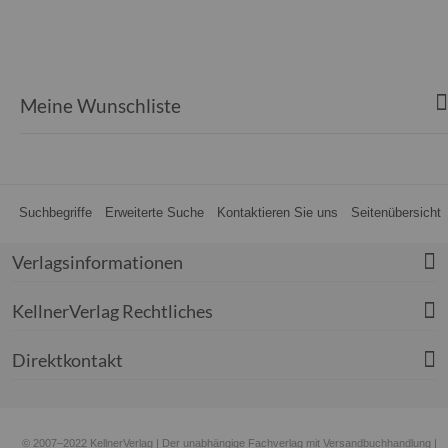
Meine Wunschliste
Suchbegriffe
Erweiterte Suche
Kontaktieren Sie uns
Seitenübersicht
Verlagsinformationen
KellnerVerlag Rechtliches
Direktkontakt
© 2007–2022 KellnerVerlag | Der unabhängige Fachverlag mit Versandbuchhandlung |