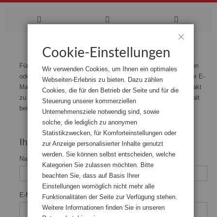
Zum
Cookie-Einstellungen
Schließen
Inhalt
Für den Fall, dass Sie uns Wünsche, Anregungen, Bestellungen
Wir verwenden Cookies, um Ihnen ein optimales
oder Kritiken mitteilen wollen, sind Sie hier genau richtig. Unser E-
springen
Webseiten-Erlebnis zu bieten. Dazu zählen
Mail-Formular bietet Ihnen unkompliziert die Möglichkeit, Kontakt
Cookies, die für den Betrieb der Seite und für die
zu uns aufzunehmen. Wir werden uns baldmöglichst nach Erhalt
Steuerung unserer kommerziellen
bei Ihnen melden.
Unternehmensziele notwendig sind, sowie
solche, die lediglich zu anonymen
Statistikzwecken, für Komforteinstellungen oder
Ihre Kontaktinformationen
zur Anzeige personalisierter Inhalte genutzt
werden. Sie können selbst entscheiden, welche
Name
Kategorien Sie zulassen möchten. Bitte
beachten Sie, dass auf Basis Ihrer
Einstellungen womöglich nicht mehr alle
E-Mail
Funktionalitäten der Seite zur Verfügung stehen.
Weitere Informationen finden Sie in unseren