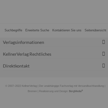
Suchbegriffe
Erweiterte Suche
Kontaktieren Sie uns
Seitenübersicht
Verlagsinformationen
KellnerVerlag Rechtliches
Direktkontakt
© 2007–2022 KellnerVerlag | Der unabhängige Fachverlag mit Versandbuchhandlung |
®
Bremen
| Realisierung und Design:
BergMedia