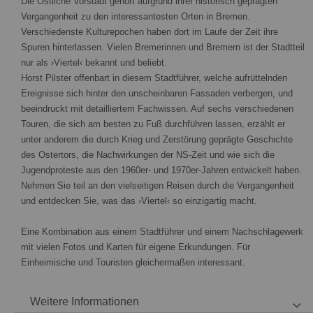
Die Östliche Vorstadt gehört aufgrund ihrer historisch geprägten
Vergangenheit zu den interessantesten Orten in Bremen.
Verschiedenste Kulturepochen haben dort im Laufe der Zeit ihre
Spuren hinterlassen. Vielen Bremerinnen und Bremern ist der Stadtteil
nur als ›Viertel‹ bekannt und beliebt.
Horst Pilster offenbart in diesem Stadtführer, welche aufrüttelnden
Ereignisse sich hinter den unscheinbaren Fassaden verbergen, und
beeindruckt mit detailliertem Fachwissen. Auf sechs verschiedenen
Touren, die sich am besten zu Fuß durchführen lassen, erzählt er
unter anderem die durch Krieg und Zerstörung geprägte Geschichte
des Ostertors, die Nachwirkungen der NS-Zeit und wie sich die
Jugendproteste aus den 1960er- und 1970er-Jahren entwickelt haben.
Nehmen Sie teil an den vielseitigen Reisen durch die Vergangenheit
und entdecken Sie, was das ›Viertel‹ so einzigartig macht.
Eine Kombination aus einem Stadtführer und einem Nachschlagewerk
mit vielen Fotos und Karten für eigene Erkundungen. Für
Einheimische und Touristen gleichermaßen interessant.
Weitere Informationen