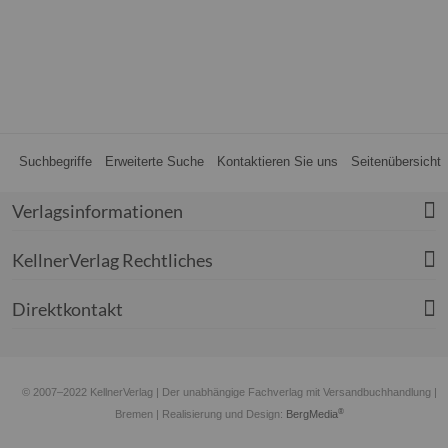
Suchbegriffe
Erweiterte Suche
Kontaktieren Sie uns
Seitenübersicht
Verlagsinformationen
KellnerVerlag Rechtliches
Direktkontakt
© 2007–2022 KellnerVerlag | Der unabhängige Fachverlag mit Versandbuchhandlung |
®
Bremen
| Realisierung und Design:
BergMedia