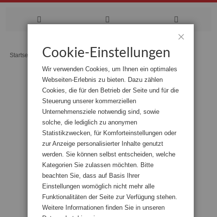
Zum
Cookie-Einstellungen
Schließen
Startseite
Die Malerin Lisel Oppel
Inhalt
Wir verwenden Cookies, um Ihnen ein optimales
springen
Webseiten-Erlebnis zu bieten. Dazu zählen
Zum
Cookies, die für den Betrieb der Seite und für die
Ende
der
Steuerung unserer kommerziellen
Bildgalerie
Unternehmensziele notwendig sind, sowie
springen
solche, die lediglich zu anonymen
Statistikzwecken, für Komforteinstellungen oder
zur Anzeige personalisierter Inhalte genutzt
werden. Sie können selbst entscheiden, welche
Kategorien Sie zulassen möchten. Bitte
beachten Sie, dass auf Basis Ihrer
Einstellungen womöglich nicht mehr alle
Funktionalitäten der Seite zur Verfügung stehen.
Weitere Informationen finden Sie in unseren