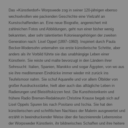
Das »Künstlerdorf« Worpswede zog in seiner 120-jährigen ebenso
wechselvollen wie packenden Geschichte eine Vielzahl an
Kunstschaffenden an. Eine neue Biografie, angereichert mit
zahlreichen Fotos und Abbildungen, geht nun einer bisher wenig
bekannten, aber sehr talentierten Kolonieangehörigen der zweiten
Generation nach: Lisel Oppel (1897–1960). Inspiriert durch Paula
Becker-Modersohn unternahm sie erste künstlerische Schritte, aber
anders als ihr Vorbild führte sie das unabhängige Leben einer
Künstlerin. Sie reiste und malte bevorzugt in den Ländern ihrer
Sehnsucht: Italien, Spanien, Marokko und sogar Ägypten, von wo aus
sie ihre mediterranen Eindrücke immer wieder mit zurück ins
Teufelsmoor nahm. Sie schuf Aquarelle und vor allem Ölbilder von
großer Ausdrucksstärke, hielt aber auch das alltägliche Leben in
Radierungen und Bleistiftskizzen fest. Die Kunsthistorikerin und
frühere Radio Bremen-Redakteurin Christine Krause begab sich auf
Lisel Oppels Spuren bis nach Positano und Ischia. Sie hat den
künstlerischen und schriftlichen Nachlass der Malerin ausgewertet und
erzählt in beeindruckender Weise über die faszinierende Lebensreise
der Worpsweder Künstlerin, ihr bildnerisches Schaffen und ihre heitere