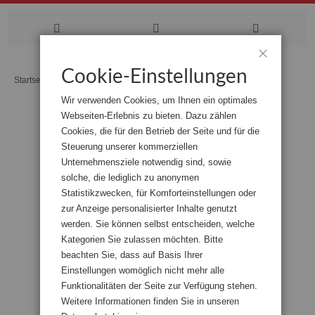
Zum
Cookie-Einstellungen
Schließen
Startseite
Kompetenzen für die digitalisierte Verwaltung Band 3
Inhalt
Wir verwenden Cookies, um Ihnen ein optimales
springen
Webseiten-Erlebnis zu bieten. Dazu zählen
Zum
Cookies, die für den Betrieb der Seite und für die
Ende
der
Steuerung unserer kommerziellen
Bildgalerie
Unternehmensziele notwendig sind, sowie
springen
solche, die lediglich zu anonymen
Statistikzwecken, für Komforteinstellungen oder
zur Anzeige personalisierter Inhalte genutzt
werden. Sie können selbst entscheiden, welche
Kategorien Sie zulassen möchten. Bitte
beachten Sie, dass auf Basis Ihrer
Einstellungen womöglich nicht mehr alle
Funktionalitäten der Seite zur Verfügung stehen.
Weitere Informationen finden Sie in unseren