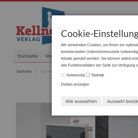
Zum
Inhalt
Cookie-Einstellun
springen
Wir verwenden Cookies, um Ihnen ein optimale
kommerziellen Unternehmensziele notwendig si
Startseite
Verlag
ReiseKellner
Senioren
Ve
Inhalte genutzt werden. Sie können selbst en
alle Funktionalitäten der Seite zur Verfügung
Startseite
Schwarz-weiß-tot
Notwendig
Statistik
Details anzeigen
Zum
Ende
Alle auswählen
Auswahl bestä
der
Bildgalerie
springen