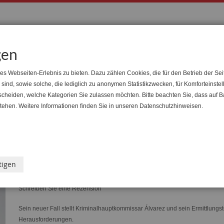
Suche
Suche
gen
s Webseiten-Erlebnis zu bieten. Dazu zählen Cookies, die für den Betrieb der Sei
nd, sowie solche, die lediglich zu anonymen Statistikzwecken, für Komforteinstel
ranstaltungen
Arbeitsrecht & Kirche
Handel
Buchsh
tscheiden, welche Kategorien Sie zulassen möchten. Bitte beachten Sie, dass auf B
 stehen. Weitere Informationen finden Sie in unseren Datenschutzhinweisen.
Schwarz-weiß-tot
tigen
Schreiben Sie eine Rezension
Sein neuer Fall stellt Kriminalhauptkommissar Álvarez und sein Ermittlungs
Herausforderungen.