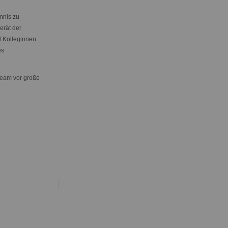
mnis zu
erät der
d Kolleginnen
es
team vor große