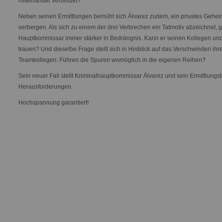
miteinander verbindet?
Neben seinen Ermittlungen bemüht sich Álvarez zudem, ein privates Gehei
verbergen. Als sich zu einem der drei Verbrechen ein Tatmotiv abzeichnet, g
Hauptkommissar immer stärker in Bedrängnis. Kann er seinen Kollegen un
trauen? Und dieselbe Frage stellt sich in Hinblick auf das Verschwinden ihr
Teamkollegen: Führen die Spuren womöglich in die eigenen Reihen?
Sein neuer Fall stellt Kriminalhauptkommissar Álvarez und sein Ermittlungs
Herausforderungen.
Hochspannung garantiert!