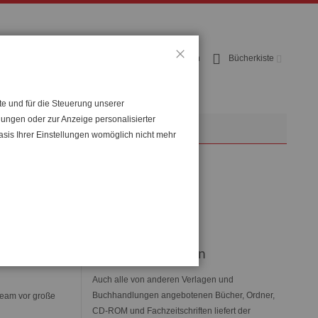
Benutzerkonto
Anmelden
Bücherkiste
Schließen
te und für die Steuerung unserer
lungen oder zur Anzeige personalisierter
op
NachhilfeKellner
asis Ihrer Einstellungen womöglich nicht mehr
Verlag:
KellnerVerlag
Lieferbedingungen
Auch alle von anderen Verlagen und
Buchhandlungen angebotenen Bücher, Ordner,
team vor große
CD-ROM und Fachzeitschriften liefert der