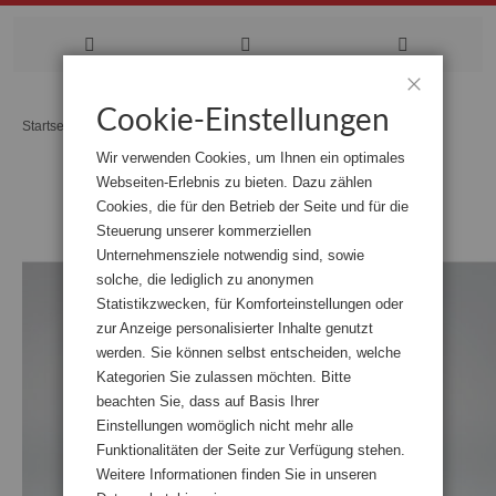
Zum
Cookie-Einstellungen
Schließen
Startseite
Von der Lust zur Verwandlung
Inhalt
Wir verwenden Cookies, um Ihnen ein optimales
springen
Webseiten-Erlebnis zu bieten. Dazu zählen
Zum
Cookies, die für den Betrieb der Seite und für die
Ende
der
Steuerung unserer kommerziellen
Bildgalerie
Unternehmensziele notwendig sind, sowie
springen
solche, die lediglich zu anonymen
Statistikzwecken, für Komforteinstellungen oder
zur Anzeige personalisierter Inhalte genutzt
werden. Sie können selbst entscheiden, welche
Kategorien Sie zulassen möchten. Bitte
beachten Sie, dass auf Basis Ihrer
Einstellungen womöglich nicht mehr alle
Funktionalitäten der Seite zur Verfügung stehen.
Weitere Informationen finden Sie in unseren