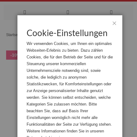
Zum
Cookie-Einstellungen
Schließen
Startseite
Von früher und überall
Inhalt
Wir verwenden Cookies, um Ihnen ein optimales
springen
Webseiten-Erlebnis zu bieten. Dazu zählen
Zum
-10%
Cookies, die für den Betrieb der Seite und für die
Ende
der
Steuerung unserer kommerziellen
Bildgalerie
Unternehmensziele notwendig sind, sowie
springen
solche, die lediglich zu anonymen
Statistikzwecken, für Komforteinstellungen oder
zur Anzeige personalisierter Inhalte genutzt
werden. Sie können selbst entscheiden, welche
Kategorien Sie zulassen möchten. Bitte
beachten Sie, dass auf Basis Ihrer
Einstellungen womöglich nicht mehr alle
Funktionalitäten der Seite zur Verfügung stehen.
Weitere Informationen finden Sie in unseren